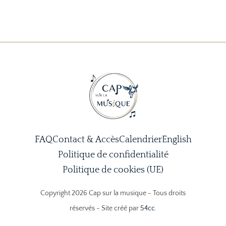
Dubii
Arnett
Delforge
di Fine
Cardoso
Charette
FAQ
Contact & Accès
Calendrier
English
Politique de confidentialité
Politique de cookies (UE)
Copyright 2026 Cap sur la musique - Tous droits
réservés - Site créé par
54cc
.