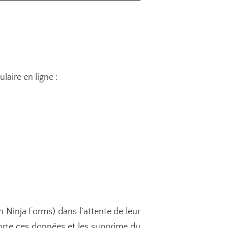
laire en ligne :
 Ninja Forms) dans l’attente de leur
porte ces données et les supprime du